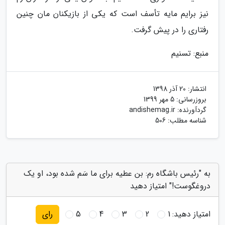
نیز برایم مایه تأسف است که یکی از بازیکنان مان چنین
رفتاری را در پیش گرفت.
منبع: تسنیم
انتشار:
20 آذر 1398
بروزرسانی:
5 مهر 1399
گردآورنده:
andishemag.ir
شناسه مطلب: 506
به "رئیس باشگاه رم: بن عطیه برای ما سَم شده بود، او یک
دروغگوست!" امتیاز دهید
امتیاز دهید:
1
2
3
4
5
رای