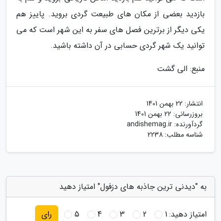
بازدید بعضی از مکان های طبیعت گردی بروید. پاییز هم
یکی دیگر از برترین فصل های سفر به این شهر است که می
توانید یک شهر گردی حسابی در آن داشته باشید.
منبع: الی گشت
انتشار:
22 بهمن 1401
بروزرسانی:
22 بهمن 1401
گردآورنده:
andishemag.ir
شناسه مطلب: 2238
به "دیدنی ترین جاذبه های دزفول" امتیاز دهید
امتیاز دهید:
1
2
3
4
5
رای