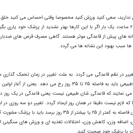
ی ندارید، سعی کنید ورزش کنید مخصوصا وقتی احساس می کنید خلق 
تنگ شده است. مایعات فراوان بنوشید. حتی هر 2 ساعت یک بار اگر با این کارها بهتر نشدید از پزشک خود یاری ب
نه های پیش از قاعدگی موثر هستند. گاهی مصرف قرص های ضدبارد
ا سبب بهبود این نشانه ها می گردد.
غییر در نظم قاعدگی می گردد. به علت تغییر در زمان تخمک گذاری 
بروز قاعدگی غیر از موعد معین می گردد. قاعدگی طبیعی باید به فاصله 25 تا 35 روز رخ می دهد. یعنی از آغا
 می نمایند که قاعدگی شان طبیعی نیست یعنی قاعدگی در یک روز در
ا که لازم نیست دقیقا در همان روز ایجاد گردد. تغییر دو سه روزی در ا
قاعدگی مشکل خاصی نیست. اما در صورتی که این فاصله به کمتر از 25 یا بیشتر از 35 روز برسد باید با پزشک
ری، اضافه وزن، کاهش وزن، اختلالات تغذیه ای و ورزش های سنگینی 
شت با پزشک خود صحبت کنید.