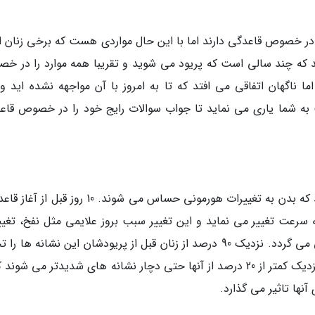
 در خصوص قاعدگی دارند اما با این حال مواردی هست که برخی زنان از
 که چند سالی است که پریود می شوید و تقریبا همه موارد را در خ
ا ناگهان اتفاقی می افتد که تا به امروز با آن مواجهه نشده اید و
 به شما یاری می نماید تا جواب سوالات رایج خود را در خصوص قاع
نشانگان پیش از قاعدگی، به علت این رخ می دهد که بدن به تغییرات هورمونی حساس می شوند. 10 روز
رعت تغییر می نماید و این تغییر سبب بروز علایمی مثل نفخ، تغیی
خلق و خو، سردرد، حساسیت پستان ها و خستگی می گردد. نزدیک 90 درصد از زنان قبل از پریودشان این نشانه ها 
می نمایند. به نوشته نشریه آرشیو داخلی آمریکا، نزدیک کمتر از 20 درصد از آنها حتی دچار نشانه های شدیدتر می شو
ها تاثیر می گذارد.