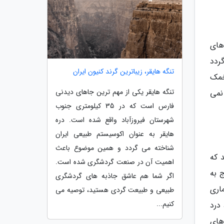
های
ر قاعدگی شما به مدت 2 ماه قطع گردد
تنگه هایقر، زیباترین گرند کنیون ایران
خمک
تنگه هایقر یکی از مهم ترین جاهای دیدنی
 نمی
فارس است که در 35 کیلومتری جنوب
شهرستان فیروزآباد واقع شده است. دره
هایقر به عنوان اکوسیستم طبیعی ایران
شناخته می گردد و همین موضوع باعث
 که
اهمیت آن در صنعت گردشگری شده است.
 به
اگر شما هم عاشق جاذبه های گردشگری
اری
طبیعی و طبیعت گردی هستید، توصیه می
کنیم...
درد
های