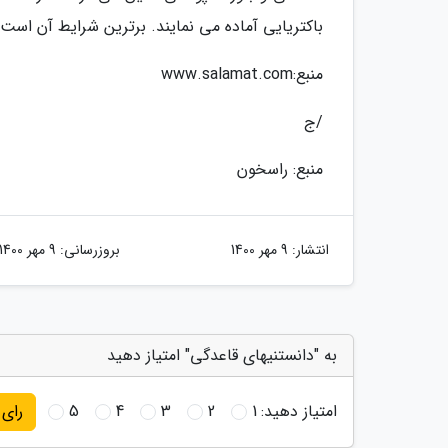
باکتریایی آماده می نمایند. برترین شرایط آن است که تامپون ها هر 8 
منبع:www.salamat.com
/ج
منبع: راسخون
انتشار:
9 مهر 1400
بروزرسانی:
9 مهر 1400
به "دانستنیهای قاعدگی" امتیاز دهید
امتیاز دهید:
1
2
3
4
5
رای