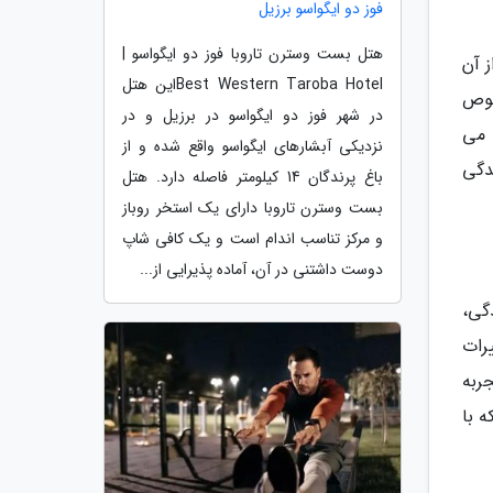
فوز دو ایگواسو برزیل
هتل بست وسترن تاروبا فوز دو ایگواسو |
 آن
Best Western Taroba Hotelاین هتل
صوص
در شهر فوز دو ایگواسو در برزیل و در
 می
نزدیکی آبشارهای ایگواسو واقع شده و از
دگی
باغ پرندگان 14 کیلومتر فاصله دارد. هتل
بست وسترن تاروبا دارای یک استخر روباز
و مرکز تناسب اندام است و یک کافی شاپ
دوست داشتنی در آن، آماده پذیرایی از...
 قبل از آغاز قاعدگی،
رات
را تجربه
ند که با