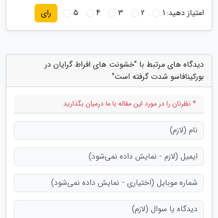
امتیاز دهید:
1
2
3
4
5
رای
دیدگاه های مرتبط با "خشونت های افراط گرایان در
بورکینافاسو شدت گرفته است"
* نظرتان را در مورد این مقاله با ما درمیان بگذارید