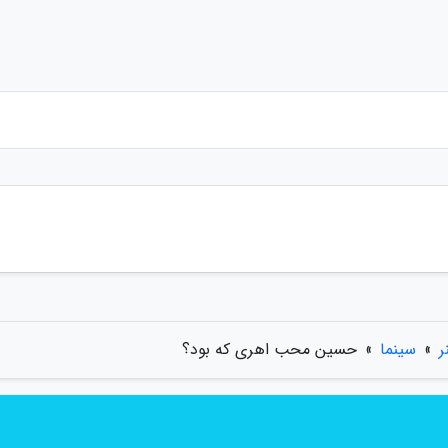
ر
»
سینما
»
حسین محب اهری که بود؟