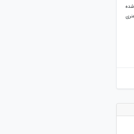
شده
نری