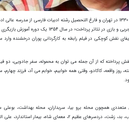
به گزارش خبرنگار ، حسین محب اهری متولد سال 1330 در تهران و فارغ التحصیل رشته ادبیات فارسی از مدرسه عالی 
و زبان های خارجی بود. از سال 1350 به عکاسی تجربی و بازی در تئاتر پرداخت؛ در سال 1354 یک دوره آموز
ایفای نقش کوچکی در فیلم رابطه به کارگردانی پوران درخشنده وارد سی
قش پرداخته که از آن جمله می توان به محموله، سفر جادویی، دو فیلم
 روز واقعه، کاکادو، وقتی همه خوابیم، خوابم می آد، فرزند چهارم، س
د.
تعددی همچون محله برو بیا، سربداران، محله بهداشت، بوعلی سی
باجناق ها، مختارنامه، تبریز در مه، پایتخت 2، خوب، بد، زشت، دردسرهای عظیم 2، معمای شاه، بیمار استاندارد