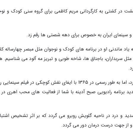
شت در کشتی به کارگردانی مریم کاظمی برای گروه سنی کودک و نوج
و سینمای ایران به خصوص برای دهه شصتی ها رقم زد.
 یاد ماندنی او در برنامه های کودک و نوجوان مثل مبصر چهارساله کل
مثل سربداران، باجناق ها، شاخه طوبی و تبریز مه آلود می شناسیم. ه
د.
محب اهری بازیگری را از سال 1350 در تئاتر آغاز کرد، اما به طور رسمی در 1365 با ایفای نقش کوچکی در فیلم سی
ید برنامه رادیویی صبح آدینه با شما از فعالیت های محب اهری در 
م شدید و درد در ناحیه گلویش روبرو می گردد که بر اثر تشخیص اشتباه
د و از جهت درست درمان دور می گردد.