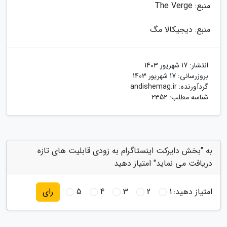
منبع: The Verge
منبع: دیجیکالا مگ
انتشار:
17 شهریور 1403
بروزرسانی:
17 شهریور 1403
گردآورنده:
andishemag.ir
شناسه مطلب: 2352
به "بخش دایرکت اینستاگرام به زودی قابلیت های تازه
دریافت می نماید" امتیاز دهید
امتیاز دهید:
1
2
3
4
5
رای