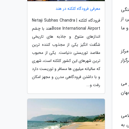
معرفی فرودگاه کلکته در هند
نگی
ی از
فرودگاه کلکته | Netaji Subhas Chandra
و ما
Bose International Airportهند با چشم
اندازهای متنوع و جاذبه های تاریخی
شگفت انگیز یکی از مجذوب کننده ترین
رکز
مقاصد توریستی دنیاست. یکی از محبوب
گزار
ترین شهرهای این کشور کلکته است، شهری
که سالیانه میلیون ها مسافر و توریست دارد
و با داشتن فرودگاهی مدرن و مجهز امکان
 می
رفت و...
هان
لامی
 به