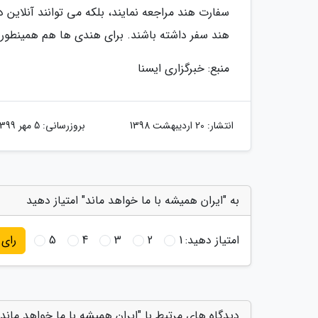
سفارت هند مراجعه نمایند، بلکه می توانند آنلاین 
هند سفر داشته باشند. برای هندی ها هم همینطور
منبع: خبرگزاری ایسنا
انتشار:
20 اردیبهشت 1398
بروزرسانی:
5 مهر 1399
به "ایران همیشه با ما خواهد ماند" امتیاز دهید
امتیاز دهید:
1
2
3
4
5
رای
دیدگاه های مرتبط با "ایران همیشه با ما خواهد ماند"