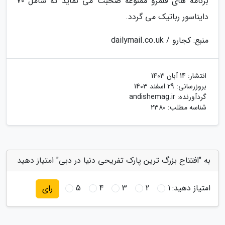
برنامه های قلمرو ممنوعه صحبت می نماید که شامل 70
دایناسور رباتیک می گردد.
منبع: کجارو / dailymail.co.uk
انتشار:
14 آبان 1403
بروزرسانی:
29 اسفند 1403
گردآورنده:
andishemag.ir
شناسه مطلب: 2380
به "افتتاح بزرگ ترین پارک تفریحی دنیا در دبی" امتیاز دهید
امتیاز دهید:
1
2
3
4
5
رای