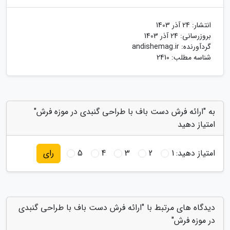
انتشار:
24 آذر 1403
بروزرسانی:
24 آذر 1403
گردآورنده:
andishemag.ir
شناسه مطلب: 2410
به "ارائه فرش دست باف با طراحی گنبدی در موزه فرش"
امتیاز دهید
امتیاز دهید:
1
2
3
4
5
رای
دیدگاه های مرتبط با "ارائه فرش دست باف با طراحی گنبدی
در موزه فرش"