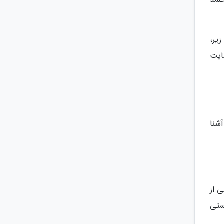
یر،
سایت
شنا
 از
ستی