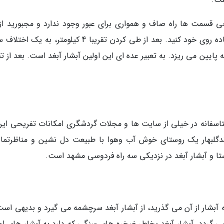
خی قسمت ها راه صاف و همواری برای عبور وجود ندارد و مجبورید از 
های سنگی کوتاه بالا بروید و هیجان را ضمیمه پیاده روی خود کنید. بعد از طی کردن تقریبا 4 کیلومتر، 
پایین می ریزد. به تعبیر عده ای این اولین آبشار آبغد است. بعد از تق
 متاسفانه در خیلی از سایت ها و مجلات گردشگری امکانات تفریحی این
قدگلبهار یک روستای خوش آب وهوا با طبیعت دل نشین و مناظرتما
تا و آبشار آبغد در نزدیکی سه راه فردوسی مشهد است.
 آبشار از آن می گذرید، از آبشار آبغد سرچشمه می گیرد و بدیهی است
 گردد. آبشار آبغد بخاطر ضخره های سنگی که دارد به آبشار های اخ