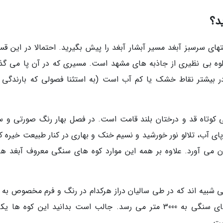
د؟
های سرسبز آبغد مسیر آبشار آبغد را پیش بگیرید. احتمالا در این ق
لوه بی نظیری از جاذبه های مشهد است. مسیری که در آن پا می گذا
در بیشتر نقاط خشک یا کم آب است (به استثنا فصولی که بارندگی ز
 کوتاه قد و درختان بلند قامت است. در فصل بهار رنگ صورتی و س
ای آب، تلالو نور خورشید و نسیم خنک و بهاری در کنار طبیعت خیره کن
مغان می آورد. علاوه بر همه این موارد کوه های سنگی معروف آبغد هم
ی شبیه اند که در طی سالیان دراز هرکدام در رنگ و فرم مخصوص به 
قد برافراشته اند.در برخی نقاط ارتفاع این کوه های سنگی به 3000 متر می رسد. جالب است بدانید این کوه ه
ست.