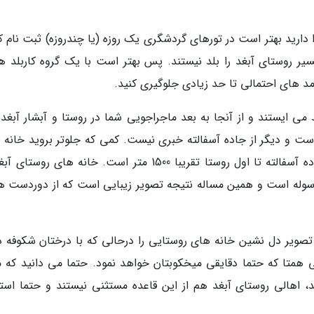
 دارید بهتر است در تورهای گردشگری یک روزه (یا چندروزه) ثبت نام ک
 روستای آبغد را بلد نیستند. پس بهتر است با یک گروه کاربلد هم
آمد های احتمالی تا حد زیادی جلوگیری کنید.
می ایستند و از آنجا به بعد ماجراجویی شما در روستا و آبشار آبغد آ
و دیگر از جاده آسفالته خبری نیست. کمی که جلوتر بروید خانه 
کاهگلی روستا را در ارتفاعات می بینید. فاصله جاده آسفالته تا اول روستا تقریبا 1500 متر است. خانه های ر
سوله است و همین مساله نتیجه تصویر زیبایی است که از دوردست ها
د تصویر دل نشین خانه های روستایی را درحالی که با درختان شکوفه دا
همتا که حتما دقایقی میخکوبتان خواهد نمود. حتما می دانید که م
 اهالی روستای آبغد هم از این قاعده مستثنی نیستند و حتما استق