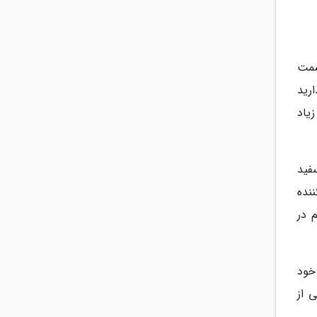
سمت
رید
یاد
فید
نده
 در
خود
ا یکی از