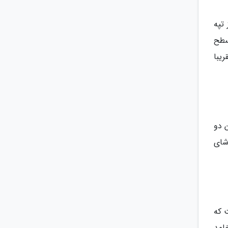
تپه
به یک اختلاف سطح
ریبا
 دو
شای
 که
لمد