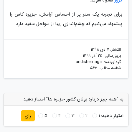
کروز
همراه شوید.
برای تجربه یک سفر پر از احساس آرامش، جزیره کاس را
پیشنهاد می‌کنیم که چشم‌اندازی زیبا از سواحل سفید دارد.
انتشار:
7 دی 1398
بروزرسانی:
25 آذر 1399
گردآورنده:
andishemag.ir
شناسه مطلب: 545
به "همه چیز درباره یونان کشور جزیره ها" امتیاز دهید
امتیاز دهید:
1
2
3
4
5
رای