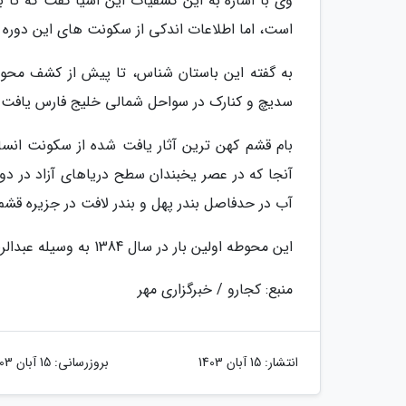
وی با اشاره به این کشفیات این اشیا گفت که تا به
است، اما اطلاعات اندکی از سکونت های این دوره د
به گفته این باستان شناس، تا پیش از کشف محوطه
سدیچ و کنارک در سواحل شمالی خلیج فارس یافت ش
بام قشم کهن ترین آثار یافت شده از سکونت انسان
آب در حدفاصل بندر پهل و بندر لافت در جزیره قشم
این محوطه اولین بار در سال 1384 به وسیله عبدالرضا دشتی زاده شناسایی و در سال 1390 در لیست آثار ملی به ثبت رسید .
منبع: کجارو / خبرگزاری مهر
انتشار:
15 آبان 1403
بروزرسانی:
15 آبان 1403