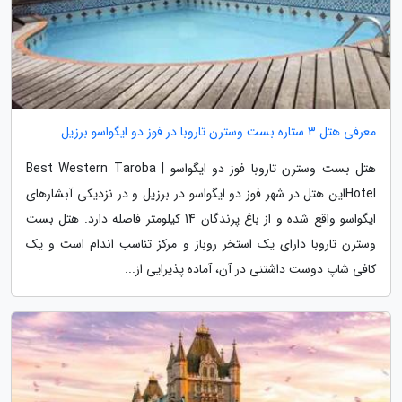
معرفی هتل 3 ستاره بست وسترن تاروبا در فوز دو ایگواسو برزیل
هتل بست وسترن تاروبا فوز دو ایگواسو | Best Western Taroba
Hotelاین هتل در شهر فوز دو ایگواسو در برزیل و در نزدیکی آبشارهای
ایگواسو واقع شده و از باغ پرندگان 14 کیلومتر فاصله دارد. هتل بست
وسترن تاروبا دارای یک استخر روباز و مرکز تناسب اندام است و یک
کافی شاپ دوست داشتنی در آن، آماده پذیرایی از...