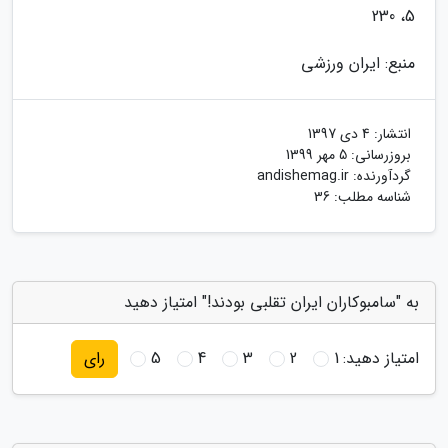
5، 230
منبع: ایران ورزشی
انتشار:
4 دی 1397
بروزرسانی:
5 مهر 1399
گردآورنده:
andishemag.ir
شناسه مطلب: 36
به "سامبوکاران ایران تقلبی بودند!" امتیاز دهید
امتیاز دهید:
1
2
3
4
5
رای