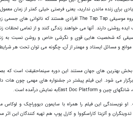
 فرصت زیادی برای زنده ماندن ندارید، یعنی فرصتی خیلی کمتر از زمان معمو
زندگی، آنگاه چگونه زندگی خواهید کرد؟ اعضای گروه موسیقی The Tap Tap افرادی هستند که ناتوانی های ج
 ایده روشنی دارند. آنها می خواهند زندگی کنند و از تمامی لحظات زن
 موسیقی که شخصیت هایی قوی و نگرشی خاص و روشن نسبت به زن
موانع و مسائل ایستاد و مهمتر از آن، چگونه می توان تحت هر شرایطی
 Two Roads از آثار منتخب بخش بهترین های جهان مستند این دوره سینماحقیقت است که ب
 برگزار می شود. این فیلم پیشتر در جشنواره های مهمی چون هات د
East Dبه نمایش درآمده است.
. او نویسندگی این فیلم را همراه با سایمون دیووراچک و لوکاس میل
ینگران و آلزبتا کاراسکووا و کارل پوپ هم تهیه کنندگان این اثر مس