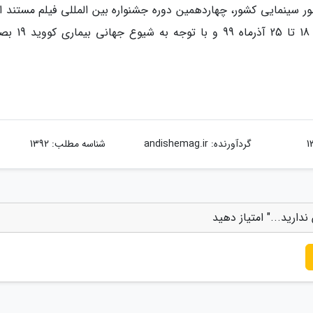
 سینمایی کشور، چهاردهمین دوره جشنواره بین المللی فیلم مستند ای
سینماحقیقت را به دبیری محمد حمیدی مقدم، از 18 تا 5
گردآورنده:
andishemag.ir
شناسه مطلب: 1392
دارید..." امتیاز دهید