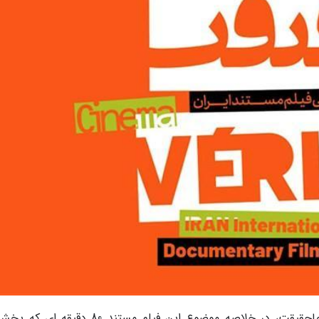
به گزارش روابط عمومی جشنواره بین المللی سینماحقیقت، در خلاصه موضوع این فیلم مستند 80 