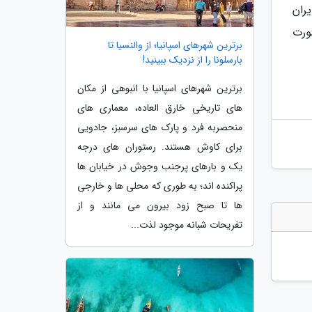
ران
2 آذرماه 99 و با توجه به شیوع جهانی بیماری کووید 19 بصورت
برترین شهرهای اسپانیا؛ از والنسیا تا
بارسلونا را از نزدیک ببینید!
برترین شهرهای اسپانیا با انبوهی از مکان
های تاریخی خارق العاده، معماری های
منحصربه فرد و پارک های سرسبز، جادویی
برای کاوش هستند. رستوران های درجه
یک و بارهای پرجنب وجوش در خیابان ها
پراکنده اند؛ به طوری که محلی ها و خارجی
ها تا صبح زود بیرون می مانند و از
تفریحات شبانه موجود لذت...