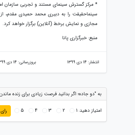
* مرکز گسترش سینمای مستند و تجربی سازمان امور
مجازی و نمایش برخط (آنلاین) برگزار خواهد کرد.
منبع: خبرگزاری پانا
انتشار:
14 دی 1399
بروزرسانی:
14 دی 1399
به "دو جاده؛ اگر بدانید فرصت زیادی برای زنده ماندن ن
امتیاز دهید:
1
2
3
4
5
رای