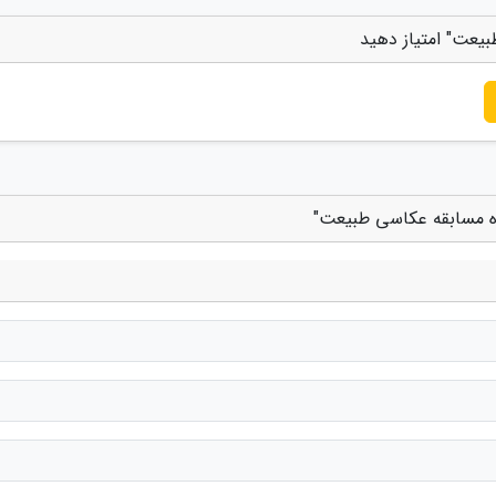
بیعت" امتیاز دهید
نده مسابقه عکاسی طبیعت"