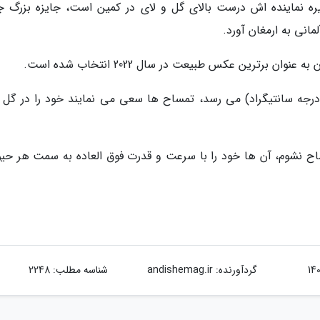
ره نماینده اش درست بالای گل و لای در کمین است، جایزه بزرگ جو
نی به ارمغان آورد.
برترین عکس طبیعت در سال 2022 انتخاب شده است.
گامی که دما در فصل خشک به 113 درجه (45 درجه سانتیگراد) می رسد، تمساح ها سعی می نمایند خود را در 
اح نشوم، آن ها خود را با سرعت و قدرت فوق العاده به سمت هر حیو
گردآورنده:
andishemag.ir
شناسه مطلب: 2248