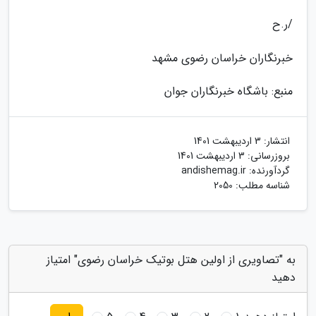
/ر.ح
خبرنگاران خراسان رضوی مشهد
منبع: باشگاه خبرنگاران جوان
انتشار:
3 اردیبهشت 1401
بروزرسانی:
3 اردیبهشت 1401
گردآورنده:
andishemag.ir
شناسه مطلب: 2050
به "تصاویری از اولین هتل بوتیک خراسان رضوی" امتیاز
دهید