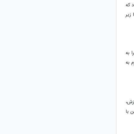
 که
زیر
 به
 به
زش،
 با