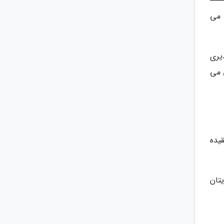
 می
یری
 می
یده
تان