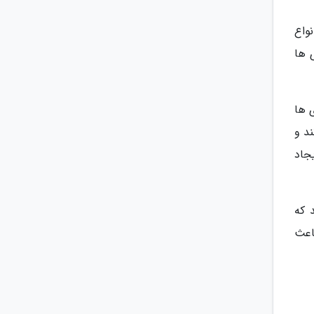
واع
 ها
 ها
ند و
یجاد
 که
اعث