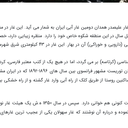
ر علیصدر همدان دومین غار آبی ایران به شمار می آید. این غار در من
 سال در این منطقه شکوه خاص خود را دارد. منظره زیبایی دارد، خص
کوه های برفگیر بلند آن در زمستان و پوشش گیاهی (دارویی و خوراکی) آن در بهار. این غار در 43 کی
اسی (کرتاسه) بر می گردد، اما در هیچ یک از کتب معتبر فارسی، کرد
ترکی نامی از آن برده نشده است. تنها ژاک دمورگان توریست مشهور فرانسوی بین سال های 1896
کنین روستا از طریق کلک از راه آبی وارد غار گشته و از راه خشکی بی
کروکی که ژاک دمورگان از غار کشیده 60% با واقعیت کنونی هم خوانی دارد. سپس در سال 1350 ه.ش یک 
نموده و درباره آن نوشتند که غار سهولان یکی از عجیب ترین غارهای 