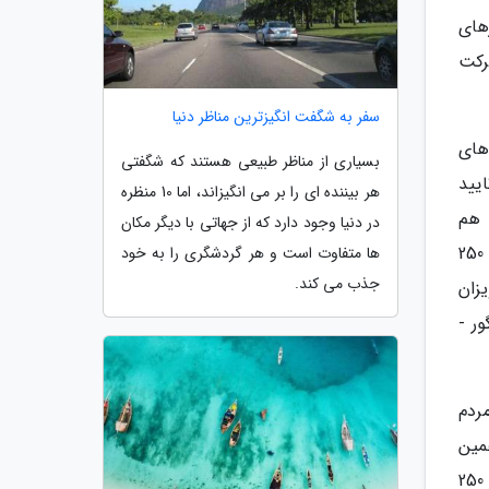
بازگشایی مسیرهای
 شرکت
سفر به شگفت انگیزترین مناظر دنیا
 های
بسیاری از مناظر طبیعی هستند که شگفتی
یید
هر بیننده ای را بر می انگیزاند، اما 10 منظره
 هم
در دنیا وجود دارد که از جهاتی با دیگر مکان
پیوسته به وجود آمده و عمیق ترین نقطه آن 52 متر و میانگین عمق آن 20 متر می باشد. طول تقریبی این بخش حدودا 250
ها متفاوت است و هر گردشگری را به خود
جذب می کند.
زان
ر -
ردم
همین
خاطر روستائیان نزدیک سهولان به این بخش غار پناه آورده و مدت ها در آن زندگی نموده اند. طول این بخش نیز حدوداً 250