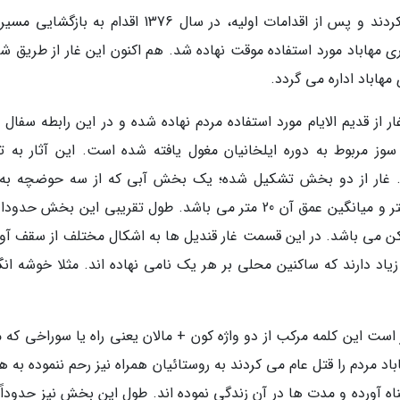
سر انجام در سال 1370 هیئتی دیگر از غار تماشا کردند و پس از اقدامات اولیه، در سال 1376 اقدام به 
 در سال 1379 از طریق شهرداری مهاباد مورد استفاده موقت نهاده شد. هم اکنون این غار از طریق
هاباد اداره می گردد.
ر از قدیم الایام مورد استفاده مردم نهاده شده و در این رابطه سفال
وز مربوط به دوره ایلخانیان مغول یافته شده است. این آثار به تا
ت. غار از دو بخش تشکیل شده؛ یک بخش آبی که از سه حوضچه به
کن می باشد. در این قسمت غار قندیل ها به اشکال مختلف از سقف آوی
اد دارند که ساکنین محلی بر هر یک نامی نهاده اند. مثلا خوشه انگو
 این کلمه مرکب از دو واژه کون + مالان یعنی راه یا سوراخی که م
اد مردم را قتل عام می کردند به روستائیان همراه نیز رحم ننموده به 