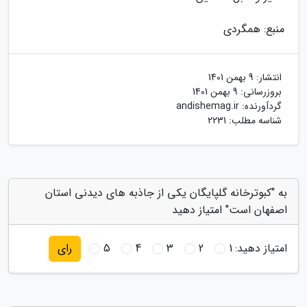
منبع: همگردی
انتشار:
9 بهمن 1401
بروزرسانی:
9 بهمن 1401
گردآورنده:
andishemag.ir
شناسه مطلب: 2231
به "کبوترخانه گلپایگان یکی از جاذبه های دیدنی استان
اصفهان است" امتیاز دهید
امتیاز دهید:
1
2
3
4
5
رای