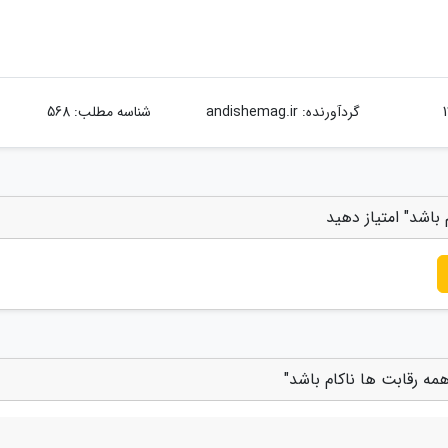
گردآورنده:
andishemag.ir
شناسه مطلب: 568
 باشد" امتیاز دهید
همه رقابت ها ناکام باشد"