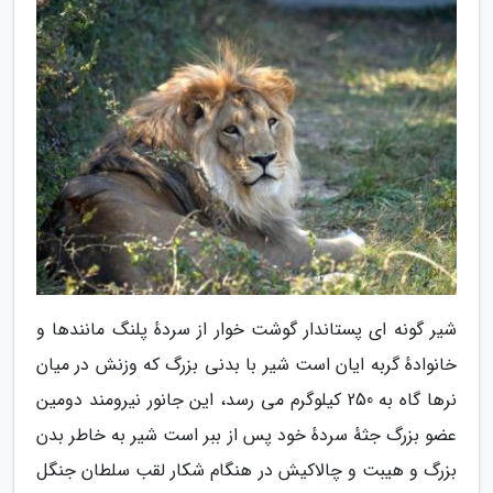
شیر گونه ای پستاندار گوشت خوار از سردهٔ پلنگ مانندها و
خانوادهٔ گربه ایان است شیر با بدنی بزرگ که وزنش در میان
نرها گاه به 250 کیلوگرم می رسد، این جانور نیرومند دومین
عضو بزرگ جثهٔ سردهٔ خود پس از ببر است شیر به خاطر بدن
بزرگ و هیبت و چالاکیش در هنگام شکار لقب سلطان جنگل