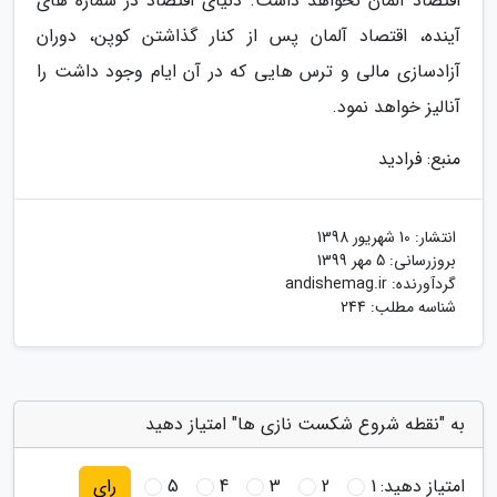
اقتصاد آلمان نخواهد داشت. دنیای اقتصاد در شماره های
آینده، اقتصاد آلمان پس از کنار گذاشتن کوپن، دوران
آزادسازی مالی و ترس هایی که در آن ایام وجود داشت را
آنالیز خواهد نمود.
منبع: فرادید
انتشار:
10 شهریور 1398
بروزرسانی:
5 مهر 1399
گردآورنده:
andishemag.ir
شناسه مطلب: 244
به "نقطه شروع شکست نازی ها" امتیاز دهید
امتیاز دهید:
1
2
3
4
5
رای