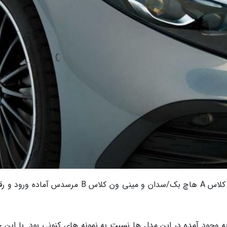
به گزارش خبرنگاران و به نقل از موتور1، با رونمایی کلاس A هاچ بک/سدان و مینی ون کلاس B مرسدس آم
به وجود آمده در این مدل ها نسبت به نمونه های کنونی بود. با این ح