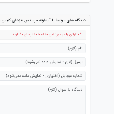
دیدگاه های مرتبط با "معارفه مرسدس بنزهای کلاس A و B مدل 2023 ، تصاویر این خودروها را ببینید"
* نظرتان را در مورد این مقاله با ما درمیان بگذارید