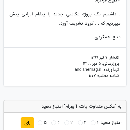
#فروغ-فرخزاد
. داشتیم یک پروژه عکاسیِ جدید با پیغام ایرایی پیش
میبردیم که ....کرونا تشریف آورد.
منبع: همگردی
انتشار:
7 تیر 1399
بروزرسانی:
5 مهر 1399
گردآورنده:
andishemag.ir
شناسه مطلب: 1007
به "عکس متفاوت پانته آ بهرام" امتیاز دهید
امتیاز دهید:
1
2
3
4
5
رای