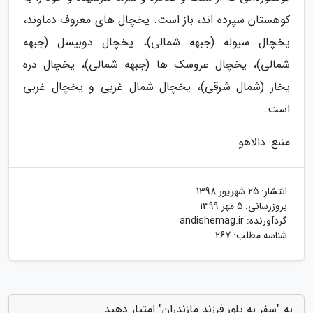
کوهستان سپرده اند، باز است. یخچال های معروف دماوند،
یخچال سیوله (جبهه شمالی)، یخچال دوبیسل (جبهه
شمالی)، یخچال عروسک ها (جبهه شمالی)، یخچال دره
یخار (شمال شرقی)، یخچال شمال غربی و یخچال غربی
است.
منبع: دالاهو
انتشار:
25 شهریور 1398
بروزرسانی:
5 مهر 1399
گردآورنده:
andishemag.ir
شناسه مطلب: 267
به "سفر به پلور فرزند مازندران" امتیاز دهید