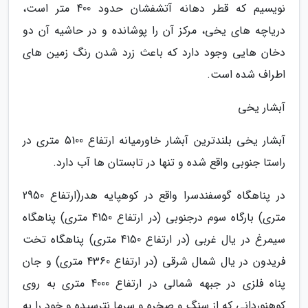
نویسیم که قطر دهانه آتشفشان حدود 400 متر است،
دریاچه های یخی، مرکز آن را پوشانده و در حاشیه آن دو
دخان هایی وجود دارد که باعث زرد شدن رنگ زمین های
اطراف شده است.
آبشار یخی
آبشار یخی بلندترین آبشار خاورمیانه ارتفاع 5100 متری در
راستا جنوبی واقع شده و تنها در تابستان ها آب دارد.
در پناهگاه گوسفندسرا واقع در کوهپایه هدر(ارتفاع 2950
متری) بارگاه سوم درجنوبی (در ارتفاع 4150 متری) پناهگاه
سیمرغ در یال غربی (در ارتفاع 4150 متری) پناهگاه تخت
فریدون در یال شمال شرقی (در ارتفاع 4360 متری) و جان
پناه فلزی در جبهه شمالی در ارتفاع 4000 متری به روی
کوهنوردانی که از سنگ و صخره و سرما نترسیده و خود را به