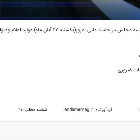
به گزارش ، احمد امیرآبادی فراهانی عضو هیئت رئیسه مجلس در جلسه علنی امروز(یکشنبه 27 آبان ماه) موارد
مات ضروری
گردآورنده:
andishemag.ir
شناسه مطلب: 91